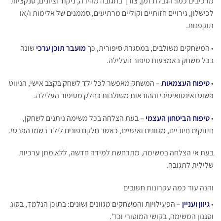
מרכיבים כמו: הגבלת זמן, צורך בתגובה מהירה, ניקוד וציונים, סנקציות
לכישלון, גירויים חזותיים וקוליים מרתיעים, סממנים של אלימות ו/או
תוקפנות.
• המשחקים משולבים, במסגרת סיפורית, כך
מועבר תוכן ערכי
שונה
בכל משחק באמצעות סיפור העלילה.
•
טיפוח העצמאות
– המשחק מאפשר לכל ילד לשחק בקצב אישי, הניווט
פשוט ואינטואיטיבי וההוראות משולבות כחלק מסיפור העלילה.
•
טיפוח הביטחון העצמי
– בעת הצלחה בכל משימה ניתנים לשחקן,
חיזוקים חיוביים, מגוונים ואישיים, כאשר חלקם פונים לילד בשמו הפרטי.
בעת אי הצלחה במשימה, מתרחשת למידה חדשה, ללא מתן ערכיות
שלילית לתגובה.
והנה עוד כמה עקרונות חשובים
•
גיוון ועניין
– הפעילויות והמשחקים מגוונים ושונים: בתוכן הנלמד, בסוג
וסגנון המשימה, בקושי המוטורי וכד'.