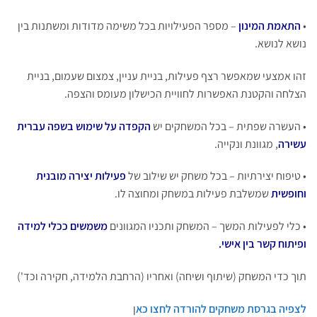
•
התאמת המינון
– מספר הפעילויות בכל משימה מדודות ומשתנות בין
נושא לנושא.
זהו אמצעי שמאפשר רצף פעילות, בניית עניין, צמצום שעמום, בניית
הצלחה והקטנת האפשרות לחוויית הכישלון מעומס והצפה.
• העשרה שפתית – בכל המשחקים יש
הקפדה על שימוש בשפה עברית
עשירה
, מגוונת ונקייה.
• טיפוח יצירתיות – בכל משחק יש שילוב של
פעילות יצירה מובנית
וחופשית
שמשלבת פעילות במשחק ומחוצה לו.
• כלי לפעילות המשך – המשחק ותכניו המגוונים
משמשים ככלי למידה
ופיתוח קשר בין אישי.
תוך כדי המשחק (שיתוף ושיחה) ואחריו (הרחבת הלמידה, חקירה וכד')
לצפיה בגרסת משחקים להורדה לחצו כא
ן