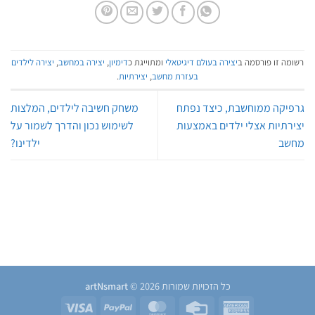
רשומה זו פורסמה ב
יצירה בעולם דיגיטאלי
ומתוייגת כ
דימיון
,
יצירה במחשב
,
יצירה לילדים
בעזרת מחשב
,
יצירתיות
.
גרפיקה ממוחשבת, כיצד נפתח
משחק חשיבה לילדים, המלצות
יצירתיות אצלי ילדים באמצעות
לשימוש נכון והדרך לשמור על
מחשב
ילדינו?
כל הזכויות שמורות 2026 ©
artNsmart
Visa
PayPal
MasterCard
Credit
American