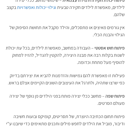
פיתוח יכולת חקירה ולמידה עצמאית
– שימושי מחשב ככלי יצירה
לילדים, מאפשרת לילדים חקירה טבעית
וגילוי יכולות ואפשרויות
בקצב
שלהם.
אין גורמים מאיצים או מתסכלים, והילד מקבל את תחושת הסיפוק של
הגילוי והבנת הכלי.
פיתוח חוש אסטטי
– העבודה במחשב, מאפשרת לילדים, בכל עת יכולת
לשנות בקלות רבה את מבנה היצירה, להקטין להגדיל, להזיז למחוק
להוסיף מעל מתחת וכדומה.
פעילות זו מאפשרת להם גמישות והזדמנות להביא את יצירתם בדיוק
כפי שרצו שתהיה, ולתרגל את העיצובים השונים הקיימים אצלם בראש.
פיתוח שפה
– מחשב ככלי יצירה פותח בפני הילדים פן נוסף של יצירה
מעולם הסרטים.
פיתוח תחום הכתיבה היוצרת, של תסריטים, קומיקס ובועות חשיבה
ודיבור, מוביל את הילדים לחפש מילים ותכנים מתאימים כדי שיובנו ע"י