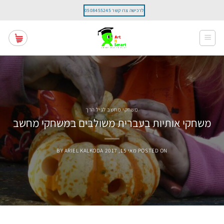
Ski
לרכישה צרו קשר 0508455245
t
conten
משחקי מחשב לגיל הרך
משחקי אותיות בעברית משולבים במשחקי מחשב
POSTED ON
מאי 15, 2017
ARIEL KALKODA
BY