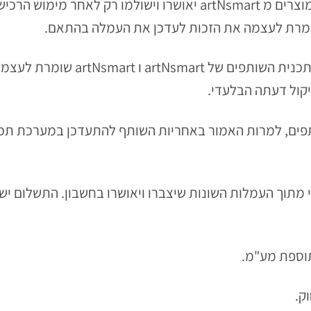
4.3 למען הסר ספק, עמלות בגין הזמנת מוצרים מ artNsmart יאושרו 
4.4. גובה וסכום העמלה יקבעו במערכ
יקול דעתה הבלעדי.
ן לשותפים, למרות האמור באחריות השותף להתעדכן במערכת 
דשי מתוך העמלות השונות שיצברו ויאושרו בחשבון. התשלום 