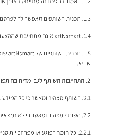
1.2. האמור בהסכם זה מתייחס באופן שווה לבני שני המינים. והשימוש בלשון זכר הוא מטעמי נוחות בלבד.
1.3. תכנית השותפים תאפשר לך לפרסם מוצרים שונים הנמצאים באתר artNsmart וזאת בהתאם לתנאים המוגדרים בתכנית השותפים.
1.4. artNsmart אינה מתחייבת שההצעות יהיה תקפות לתקופת זמן כלשהי או לתנאים כלשהם בתכנית השותפים.
1.5. 
שהיא.
2. התחייבות השותף לגבי מדיה בה תפורסם artNsmart
2.1. השותף מצהיר ומאשר כי כל המידע במדיה שברשותו שייך לו, וכי הוא בעל הזכות להפצת המידע והשירותים במדיה זו.
2.2. השותף מצהיר ומאשר כי לא נמצאים באתרו והוא אינו עושה שימוש בחומרים ו/או בתכנים הבאים:
2.2.1. כל חומר הפוגע או מפר זכויות קנייניות של אחרים ובמיוחד זכויות קניין רוחני.