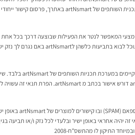
דיוור, שילוב קוד מחשב אשר יסופק ע"י תכנית השותפים של t
 אמצעי המאפשר לנטר את הפעילות שבוצעה דרכך בכל אחת 
נכון באמצעי הפרסום מוטלת עליך ולא תוכל לבו
3.4. כשותף תוכל לפרסם את 
במערכת תכניות השותפים של artNsmart דורש אישור 
3.5. כשותף חל איסור על ש
זה יהיה אחראי באופן ישיר ובלעדי לכל נזק ו/או תביעה בגי
התיקון לו מהתשס"ח-2008