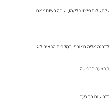
3.6 artNsmart לא תהא אחראית לכל טענה ו/או דרישה בקשר עם העניין. במידה ותידרש artNsmart לתשלום פיצוי כלשהו, ישפה השותף את
a, תהיה זכאי לקבל עמלה בהתאם לדרגה אליה תצורף. במקרים הבאים לא