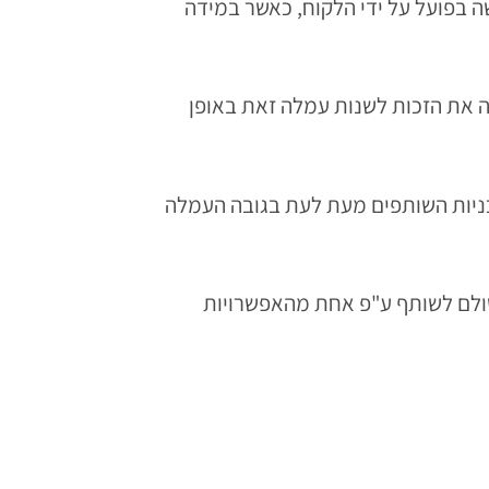
וישולמו רק לאחר מימוש הרכישה בפועל על ידי הלקוח, כאשר במידה
ת תכנית השותפים של artNsmart ו artNsmart שומרת לעצמה את הזכות לשנות עמלה זאת באופן
תכניות השותפים מעת לעת בגובה העמלה
ישולם לשותף ע"פ אחת מהאפשרויות