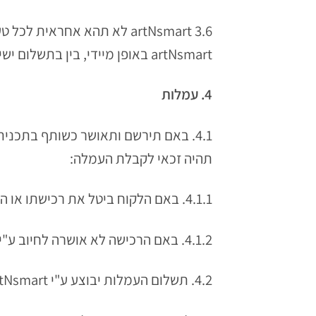
artNsmart באופן מיידי, בין בתשלום ישיר ובין בקיזוז סכומים המגיעים לו.
4. עמלות
תהיה זכאי לקבלת העמלה:
4.1.1. באם הלקוח ביטל את רכישתו או החזיר את המוצר אותו רכש, בהתאם לתקנון המפרסם אצלו התבצעה הרכישה.
4.1.2. באם הרכישה לא אושרה לחיוב ע"י חברת האשראי.
4.2. תשלום העמלות יבוצע ע"י artNsmart והוא מותנה בכך שפעולה שבגינה ניתנת העמלה עומדת בדרישות ההצעה.