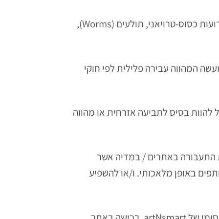
2.2.2. כל תוכנת מחשב, קוד מחשב או יישום הכוללים נגיף-מחשב ("וירוס"), לרבות תוכנות-עוינות הידועות כסוס-טרויאני, תולעים (Worms),
 מעשה המהווה עבירה פלילית לפי חוקי
 עלול להוות בסיס לתביעה אזרחית או מהווה
את התעבורה באתרים / במדיה אשר
ית השותפים באופן מלאכותי. ו/או להשפיע
2.4. השותף לא יציע כל תגמול או תמריץ לגולשים או לקהל היעד שלו בתמורה להקלקה על חומר הפרסומי של artNsmart, רכישה באתר