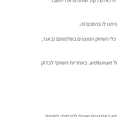
ללא הצדקה. שותפים אלו יחשבו
כלי השיווק המוצגים בשלמותם (באנר,
2.9. הפרסום של ההצעות השונות מותר רק באמצעות הכלים הפרסומיים במערכת תכנית השותפים של artNsmart. באחריות השותף לבדוק
חר שאושרת כשותף תוכל להשתמש באמצעים שונים לפרסום: רשימת