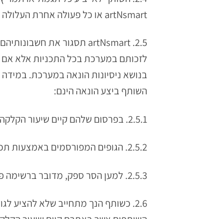
artNsmart או כל פעולה אחרת העלולה להסתיים בקבלת עמלה באמצעות תכנית השותפים, ללא אישור מפורש בכתב מ artNsmart.
2.5. artNsmart תסגור את 
בנושא ניסיונות הונאה במערכת. במידה 
השותף ביצע הונאה הינם:
2.5.1. בפרסום שלהם קיים שיעור הקלקה הגבוה בשיעור משמעותי משיעור ההקלקה מעמודים אחרים באתר וללא הצדקה.
2.5.2. הגופים המפורסמים באמצעות תכנית השותפים של השותף העלו טענה לגבי פעילות הונאה אפשרית.
2.5.3. למען הסר ספק, מדובר ברשימה פתוחה, גם במקרים אחרים שייחשדו כהונאה ייבחנו על ידי artNsmart.