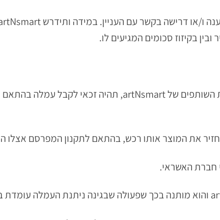
4.1. באם תירשם ותאושר כשותף בתכנית השותפים של rtNsmart