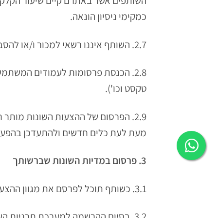
השותפים אשר באתרם קיים שיעור הקלקה
כמקימי ניסיון הונאה.
2.7. השותף איננו רשאי למכור ו/או להסב ו/או להעביר ו/או לתת ו/או לעשות שימוש מסחרי בזכויות שניתנו לו בהסכם זה.
2.8. הכנסת פרסומות לעמודים המשתמ
טקסט וכו').
מעת לעת כלים חדשים ולהתעדכן בהפע
3. פרסום במדיות השונות שברשותך
3.1. כשותף תוכל לפרסם את מגוון ההצעות בתכנית השותפים של artNsmart ולהרוויח עמלות.