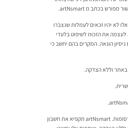
ים אלו לא יהיו זכאים לעמלות שנצברו
ניות אלא אם יוכח כי לא התקיים גם בהם ניסיון הונאה. artNsmart שומרת לעצמה את הזכות לשיפוט בלעדי
ניסיון הונאה. המקרים בהם יחשב כי
2.6. כשותף הנך מתחייב שלא להציע לגולשים באתרך גמול ישיר או עקיף כלשהו בעבור הקלקה על פרסומות. artNsmart תקפיא את חשבון