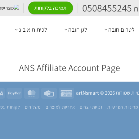
0508455245
ו
תמיכה בלקוחות
לטרום חובה
לגן חובה
לכיתות א ב ג
ANS Affiliate Account Page
yPal
MasterCard
Credit
American
ות שמורות 2026 ©
artNsmart
Card
Express
מדיניות הפרטיות
זכויות יוצרים
אחריות למוצרים
משלוחים
לקוחות עסק