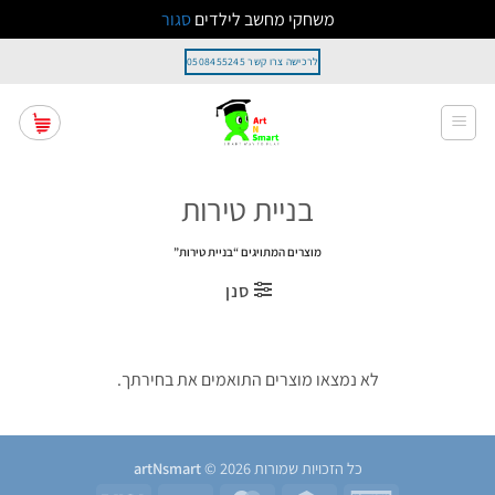
משחקי מחשב לילדים
סגור
Ski
לרכישה צרו קשר 0508455245
t
conten
בניית טירות
מוצרים המתויגים “בניית טירות”
סנן
לא נמצאו מוצרים התואמים את בחירתך.
כל הזכויות שמורות 2026 ©
artNsmart