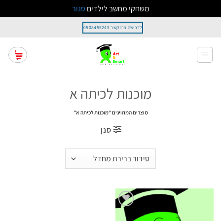
משחקי מחשב לילדים
סגור
Ski
לרכישה צרו קשר 0508455245
t
conten
מוכנות לכיתה א
מוצרים המתויגים “מוכנות לכיתה א”
סנן
הוסף
לרשימת