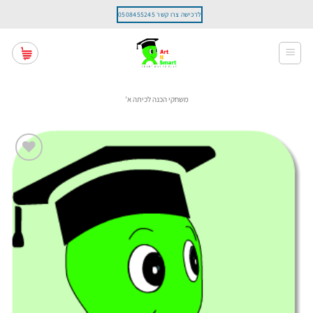
Ski
לרכישה צרו קשר 0508455245
t
conten
משחקי הכנה לכיתה א'
הוסף
לרשימת
המשאלות