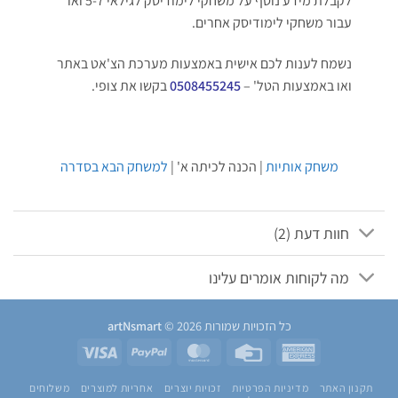
לקבלת מידע נוסף על משחקי לימודיסק לגילאי 5-7 ואו
עבור משחקי לימודיסק אחרים.
נשמח לענות לכם אישית באמצעות מערכת הצ'אט באתר
ואו באמצעות הטל' –
0508455245
בקשו את צופי.
משחק אותיות
| הכנה לכיתה א' |
למשחק הבא בסדרה
חוות דעת (2)
מה לקוחות אומרים עלינו
כל הזכויות שמורות 2026 ©
artNsmart
Visa
PayPal
MasterCard
Credit
American
Card
Express
תקנון האתר
מדיניות הפרטיות
זכויות יוצרים
אחריות למוצרים
משלוחים