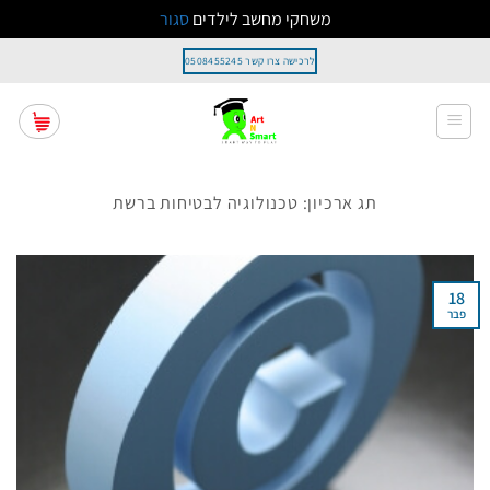
משחקי מחשב לילדים
סגור
Ski
לרכישה צרו קשר 0508455245
t
conten
תג ארכיון:
טכנולוגיה לבטיחות ברשת
18
פבר