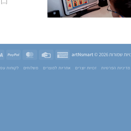
דור האלפא? בתקופה זו של [...]
yPal
MasterCard
Credit
American
ות שמורות 2026 ©
artNsmart
Card
Express
מדיניות הפרטיות
זכויות יוצרים
אחריות למוצרים
משלוחים
לקוחות עסק