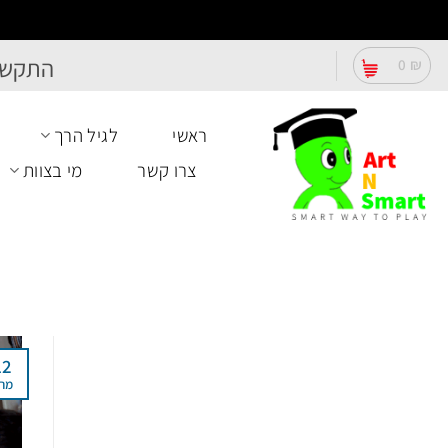
Ski
התקשר
0
₪
t
conten
ראשי
לגיל הרך
צרו קשר
מי בצוות
12
מר