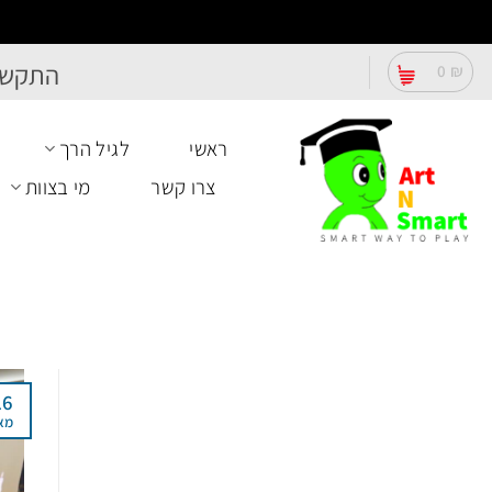
Ski
התקשר
0
₪
t
conten
ראשי
לגיל הרך
צרו קשר
מי בצוות
16
מא