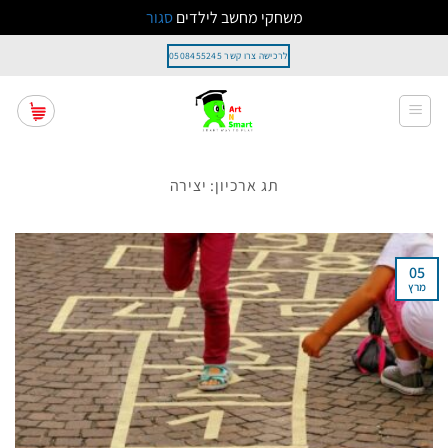
משחקי מחשב לילדים
סגור
Ski
לרכישה צרו קשר 0508455245
t
conten
תג ארכיון:
יצירה
05
מרץ