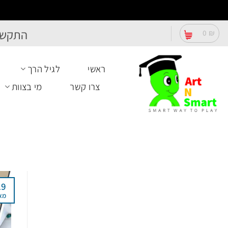
Ski
התקשר
0
₪
t
conten
ראשי
לגיל הרך
צרו קשר
מי בצוות
19
מא