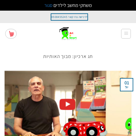
משחקי מחשב לילדים
סגור
Ski
לרכישה צרו קשר 0508455245
t
conten
תג ארכיון:
מבוך האותיות
01
יול