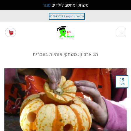
משחקי מחשב לילדים
סגור
Ski
לרכישה צרו קשר 0508455245
t
conten
תג ארכיון:
משחקי אותיות בעברית
15
מאי