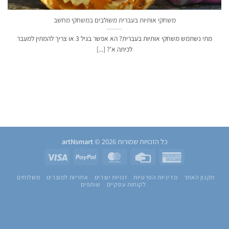
משחקי אותיות בעברית משולבים במשחקי מחשב
מתי נשתמש משחקי אותיות בעברית? הא אפשר בגיל 3 או צריך להמתין למעבר
לכיתה א'? [...]
כל הזכויות שמורות 2026 ©
artNsmart
Visa
PayPal
MasterCard
Credit
American
Card
Express
תקנון האתר
מדיניות הפרטיות
זכויות יוצרים
אחריות למוצרים
משלוחים
לקוחות עסקיים
שותפים