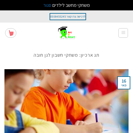
משחקי מחשב לילדים
סגור
Ski
לרכישה צרו קשר 0508455245
t
conten
תג ארכיון:
משחקי חשבון לגן חובה
16
מאי