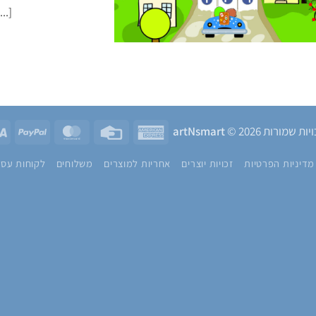
לגבי האפשרות לתפעל
yPal
MasterCard
Credit
American
ות שמורות 2026 ©
artNsmart
Card
Express
מדיניות הפרטיות
זכויות יוצרים
אחריות למוצרים
משלוחים
לקוחות עסק