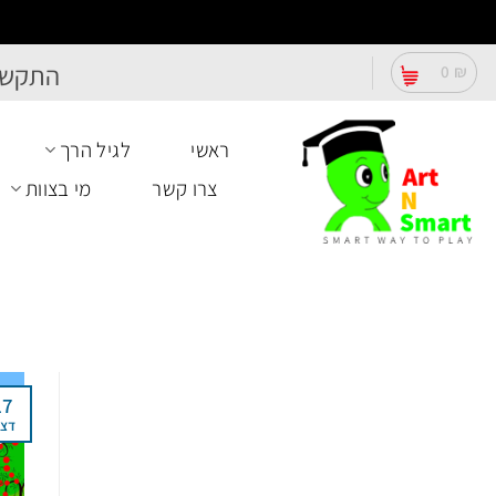
Ski
התקשר
0
₪
t
conten
ראשי
לגיל הרך
צרו קשר
מי בצוות
17
דצ