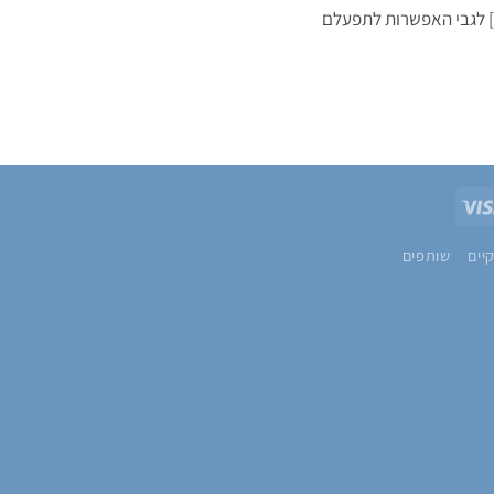
ם [...]
Visa
Pa
יים
שותפים