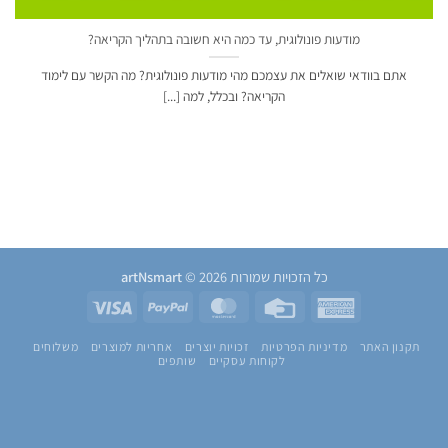
מודעות פונולוגית, עד כמה היא חשובה בתהליך הקריאה?
אתם בוודאי שואלים את עצמכם מהי מודעות פונולוגית? מה הקשר עם לימוד
הקריאה? ובכלל, למה [...]
כל הזכויות שמורות 2026 ©
artNsmart
Visa
PayPal
MasterCard
Credit
American
Card
Express
תקנון האתר
מדיניות הפרטיות
זכויות יוצרים
אחריות למוצרים
משלוחים
לקוחות עסקיים
שותפים