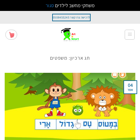
משחקי מחשב לילדים
סגור
Ski
לרכישה צרו קשר 0508455245
t
conten
תג ארכיון:
משפטים
04
אפר