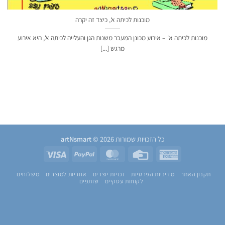
מוכנות לכיתה א', כיצד זה יקרה
מוכנות לכיתה א' – אירוע מכונן המעבר משנות הגן והעלייה לכיתה א', היא אירוע
מרגש [...]
כל הזכויות שמורות 2026 ©
artNsmart
Visa
PayPal
MasterCard
Credit
American
Card
Express
תקנון האתר
מדיניות הפרטיות
זכויות יוצרים
אחריות למוצרים
משלוחים
לקוחות עסקיים
שותפים