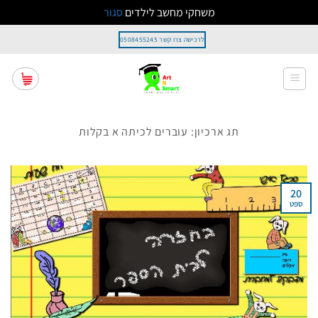
משחקי מחשב לילדים
סגור
Ski
לרכישה צרו קשר 0508455245
t
conten
תג ארכיון:
עוברים לכיתה א בקלות
20
ספט