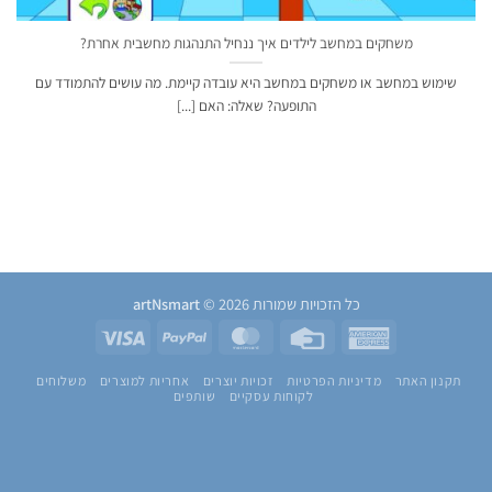
משחקים במחשב לילדים איך ננחיל התנהגות מחשבית אחרת?
שימוש במחשב או משחקים במחשב היא עובדה קיימת. מה עושים להתמודד עם
התופעה? שאלה: האם [...]
כל הזכויות שמורות 2026 ©
artNsmart
Visa
PayPal
MasterCard
Credit
American
Card
Express
תקנון האתר
מדיניות הפרטיות
זכויות יוצרים
אחריות למוצרים
משלוחים
לקוחות עסקיים
שותפים